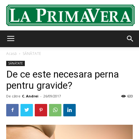
LaPrimavera.ro
Acasă
SĂNĂTATE
SĂNĂTATE
De ce este necesara perna
pentru gravide?
De către
C. Andrei
-
26/09/2017
633