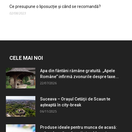
Ce presupune o liposucție și când se recomandă?
02/08/2023
CELE MAI NOI
Apa din fântâni rămâne gratuită. „Apele
Române” infirmă zvonurile despre taxe...
22/07/2026
Suceava – Oraşul Cetăţii de Scaun te
aşteaptă în city-break
06/11/2025
Produse ideale pentru munca de acasă: