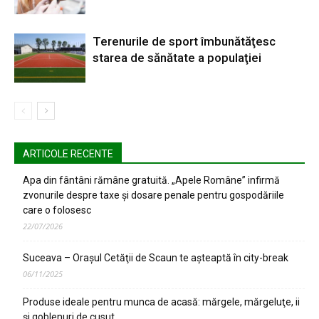
Terenurile de sport îmbunătăţesc
starea de sănătate a populaţiei
ARTICOLE RECENTE
Apa din fântâni rămâne gratuită. „Apele Române” infirmă
zvonurile despre taxe și dosare penale pentru gospodăriile
care o folosesc
22/07/2026
Suceava – Oraşul Cetăţii de Scaun te aşteaptă în city-break
06/11/2025
Produse ideale pentru munca de acasă: mărgele, mărgeluţe, ii
şi goblenuri de cusut