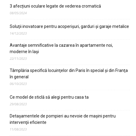
3 afecțiuni oculare legate de vederea cromatică
08/05/2024
Soluţii inovatoare pentru acoperişuri, garduri şi garaje metalice
14/12/2023
Avantaje semnificative la cazarea în apartamente noi,
moderne în Iaşi
22/11/2023
Tâmplăria specifică locuinţelor din Paris în special şi din Franţa
în general
06/10/2023
Ce model de sticlă să alegi pentru casa ta
29/08/2023
Detaşamentele de pompieri au nevoie de maşini pentru
intervenţii eficiente
11/08/2023