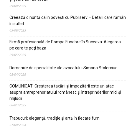
29/08/2025
Creează o nuntă ca în poveşti cu Publiserv – Detalii care rămân
în suflet
05/06/2025
Firmă profesională de Pompe Funebre în Suceava: Alegerea
pe care te poţi baza
29/05/2025
Domeniile de specialitate ale avocatului Simona Stolerciuc
08/04/2025
COMUNICAT: Creșterea taxării și impozitării este un atac
asupra antreprenoriatului românesc și întreprinderilor mici și
mijlocii
06/01/2025
Trabucuri: eleganță, tradiție și artă în fiecare fum
27/08/2024