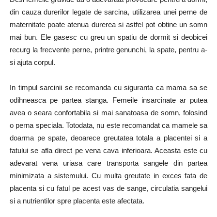
din cauza durerilor legate de sarcina, utilizarea unei perne de
maternitate poate atenua durerea si astfel pot obtine un somn
mai bun. Ele gasesc cu greu un spatiu de dormit si deobicei
recurg la frecvente perne, printre genunchi, la spate, pentru a-
si ajuta corpul.
In timpul sarcinii se recomanda cu siguranta ca mama sa se
odihneasca pe partea stanga. Femeile insarcinate ar putea
avea o seara confortabila si mai sanatoasa de somn, folosind
o perna speciala. Totodata, nu este recomandat ca mamele sa
doarma pe spate, deoarece greutatea totala a placentei si a
fatului se afla direct pe vena cava inferioara. Aceasta este cu
adevarat vena uriasa care transporta sangele din partea
minimizata a sistemului. Cu multa greutate in exces fata de
placenta si cu fatul pe acest vas de sange, circulatia sangelui
si a nutrientilor spre placenta este afectata.