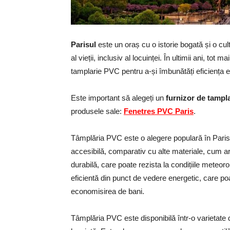
Parisul
este un oraș cu o istorie bogată și o cu
al vieții, inclusiv al locuinței. În ultimii ani, tot
tamplarie PVC pentru a-și îmbunătăți eficiența en
Este important să alegeți un
furnizor de tampl
produsele sale:
Fenetres PVC Paris
.
Tâmplăria PVC este o alegere populară în Paris d
accesibilă, comparativ cu alte materiale, cum ar 
durabilă, care poate rezista la condițiile meteoro
eficientă din punct de vedere energetic, care po
economisirea de bani.
Tâmplăria PVC este disponibilă într-o varietate de 