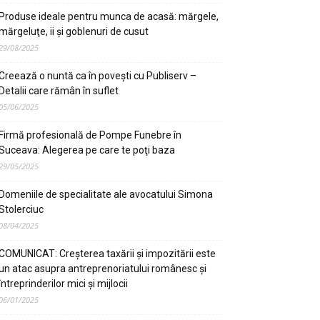
Produse ideale pentru munca de acasă: mărgele,
mărgeluţe, ii şi goblenuri de cusut
29/08/2025
Creează o nuntă ca în poveşti cu Publiserv –
Detalii care rămân în suflet
05/06/2025
Firmă profesională de Pompe Funebre în
Suceava: Alegerea pe care te poţi baza
29/05/2025
Domeniile de specialitate ale avocatului Simona
Stolerciuc
08/04/2025
COMUNICAT: Creșterea taxării și impozitării este
un atac asupra antreprenoriatului românesc și
întreprinderilor mici și mijlocii
06/01/2025