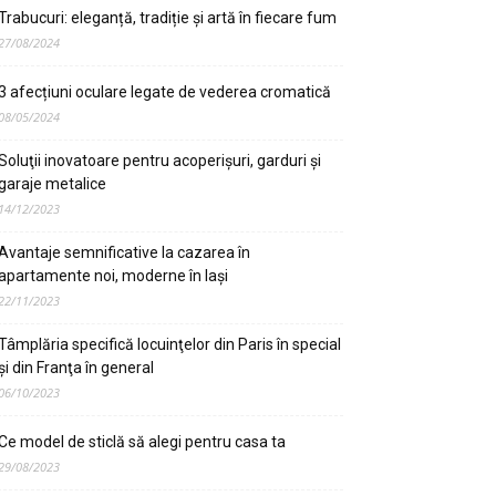
Trabucuri: eleganță, tradiție și artă în fiecare fum
27/08/2024
3 afecțiuni oculare legate de vederea cromatică
08/05/2024
Soluţii inovatoare pentru acoperişuri, garduri şi
garaje metalice
14/12/2023
Avantaje semnificative la cazarea în
apartamente noi, moderne în Iaşi
22/11/2023
Tâmplăria specifică locuinţelor din Paris în special
şi din Franţa în general
06/10/2023
Ce model de sticlă să alegi pentru casa ta
29/08/2023