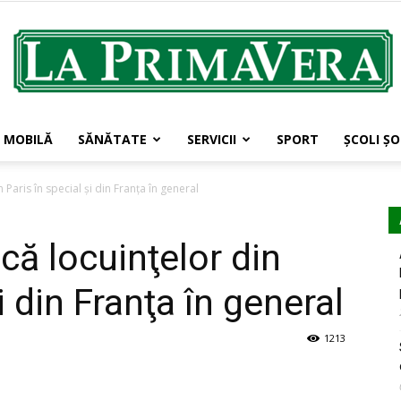
MOBILĂ
SĂNĂTATE
SERVICII
SPORT
ŞCOLI ŞO
LaPrimavera.ro
 Paris în special şi din Franţa în general
că locuinţelor din
i din Franţa în general
1213