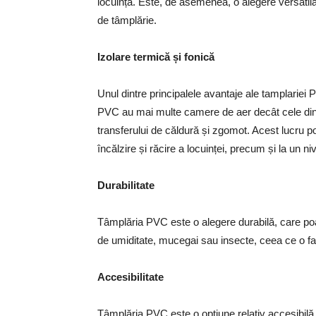
locuință. Este, de asemenea, o alegere versatilă, 
de tâmplărie.
Izolare termică și fonică
Unul dintre principalele avantaje ale tamplariei P
PVC au mai multe camere de aer decât cele din a
transferului de căldură și zgomot. Acest lucru p
încălzire și răcire a locuinței, precum și la un ni
Durabilitate
Tâmplăria PVC este o alegere durabilă, care poat
de umiditate, mucegai sau insecte, ceea ce o fac
Accesibilitate
Tâmplăria PVC este o opțiune relativ accesibilă,