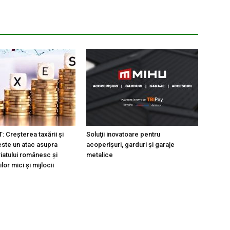
Creșterea taxării și
Soluţii inovatoare pentru
este un atac asupra
acoperişuri, garduri şi garaje
iatului românesc și
metalice
lor mici și mijlocii