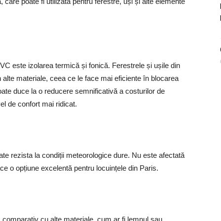
care poate fi utilizată pentru ferestre, uși și alte elemente
VC este izolarea termică și fonică. Ferestrele și ușile din
lte materiale, ceea ce le face mai eficiente în blocarea
oate duce la o reducere semnificativă a costurilor de
vel de confort mai ridicat.
e rezista la condiții meteorologice dure. Nu este afectată
e o opțiune excelentă pentru locuințele din Paris.
 comparativ cu alte materiale, cum ar fi lemnul sau