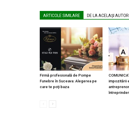
ARTICOLE SIMILARE
DE LA ACELAȘI AUTOR
Firmă profesională de Pompe
COMUNICAT: 
Funebre în Suceava: Alegerea pe
impozitării 
care te poţi baza
antreprenor
întreprinderi