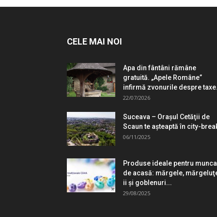
CELE MAI NOI
Apa din fântâni rămâne
gratuită. „Apele Române”
infirmă zvonurile despre taxe.
22/07/2026
Suceava – Oraşul Cetăţii de
Scaun te aşteaptă în city-brea
06/11/2025
Produse ideale pentru munca
de acasă: mărgele, mărgeluţ
ii şi goblenuri...
29/08/2025