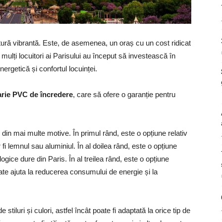
ltură vibrantă. Este, de asemenea, un oraș cu un cost ridicat
 mai mulți locuitori ai Parisului au început să investească în
ergetică și confortul locuinței.
arie PVC de încredere
, care să ofere o garanție pentru
in mai multe motive. În primul rând, este o opțiune relativ
fi lemnul sau aluminiul. În al doilea rând, este o opțiune
logice dure din Paris. În al treilea rând, este o opțiune
ate ajuta la reducerea consumului de energie și la
stiluri și culori, astfel încât poate fi adaptată la orice tip de