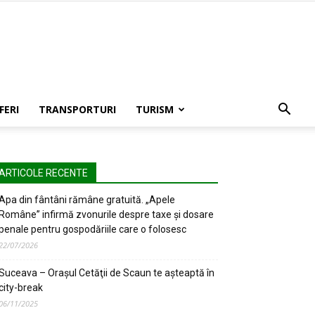
FERI
TRANSPORTURI
TURISM
ARTICOLE RECENTE
Apa din fântâni rămâne gratuită. „Apele
Române” infirmă zvonurile despre taxe și dosare
penale pentru gospodăriile care o folosesc
22/07/2026
Suceava – Oraşul Cetăţii de Scaun te aşteaptă în
city-break
06/11/2025