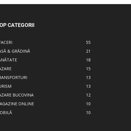
OP CATEGORII
FACERI
55
ASĂ & GRĂDINĂ
21
ĂNĂTATE
18
AZARE
15
RANSPORTURI
13
URISM
13
AZARE BUCOVINA
12
AGAZINE ONLINE
10
OBILĂ
10