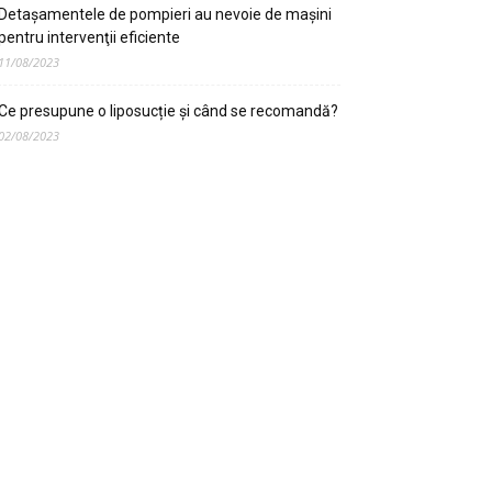
Detaşamentele de pompieri au nevoie de maşini
pentru intervenţii eficiente
11/08/2023
Ce presupune o liposucție și când se recomandă?
02/08/2023