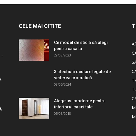
CELE MAI CITITE
T
Ce model de sticlă să alegi
A
pentru casa ta
C
..
29/08/2023
S
C
3 afecțiuni oculare legate de
vederea cromatică
k
T
08/05/2024
T
C
Alege usi moderne pentru
interiorul casei tale
M
e,
05/03/2018
M