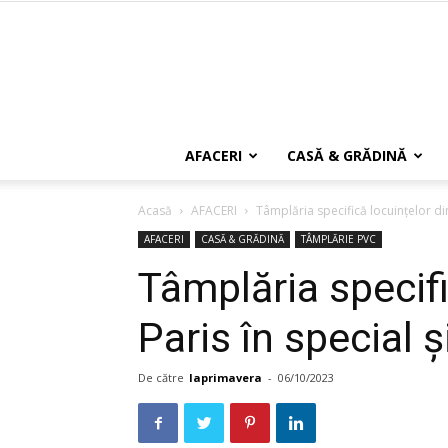
AFACERI
CASĂ & GRĂDINĂ
Acasă
AFACERI
Tâmplăria specifică locuinţelor din
AFACERI
CASĂ & GRĂDINĂ
TÂMPLĂRIE PVC
Tâmplăria specifi
Paris în special ş
De către
laprimavera
-
06/10/2023