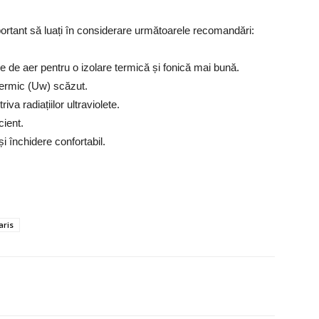
portant să luați în considerare următoarele recomandări:
 de aer pentru o izolare termică și fonică mai bună.
 termic (Uw) scăzut.
iva radiațiilor ultraviolete.
cient.
i închidere confortabil.
aris