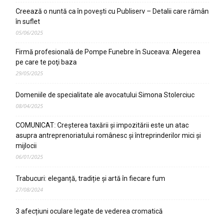
Creează o nuntă ca în poveşti cu Publiserv – Detalii care rămân
în suflet
05/06/2025
Firmă profesională de Pompe Funebre în Suceava: Alegerea
pe care te poţi baza
29/05/2025
Domeniile de specialitate ale avocatului Simona Stolerciuc
08/04/2025
COMUNICAT: Creșterea taxării și impozitării este un atac
asupra antreprenoriatului românesc și întreprinderilor mici și
mijlocii
06/01/2025
Trabucuri: eleganță, tradiție și artă în fiecare fum
27/08/2024
3 afecțiuni oculare legate de vederea cromatică