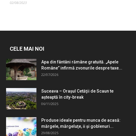
02/08/2023
CELE MAI NOI
Apa din fântâni rămâne gratuită. „Apele
Române” infirmă zvonurile despre taxe...
22/07/2026
Suceava – Oraşul Cetăţii de Scaun te
aşteaptă în city-break
06/11/2025
Produse ideale pentru munca de acasă:
mărgele, mărgeluţe, ii şi goblenuri...
29/08/2025