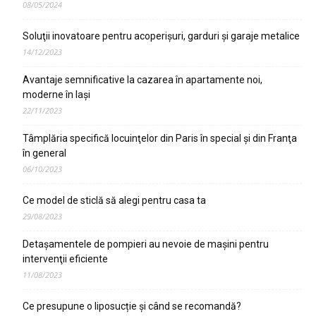
08/05/2024
Soluţii inovatoare pentru acoperişuri, garduri şi garaje metalice
14/12/2023
Avantaje semnificative la cazarea în apartamente noi,
moderne în Iaşi
22/11/2023
Tâmplăria specifică locuinţelor din Paris în special şi din Franţa
în general
06/10/2023
Ce model de sticlă să alegi pentru casa ta
29/08/2023
Detaşamentele de pompieri au nevoie de maşini pentru
intervenţii eficiente
11/08/2023
Ce presupune o liposucție și când se recomandă?