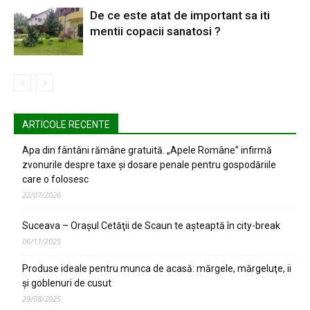
De ce este atat de important sa iti
mentii copacii sanatosi ?
ARTICOLE RECENTE
Apa din fântâni rămâne gratuită. „Apele Române” infirmă
zvonurile despre taxe și dosare penale pentru gospodăriile
care o folosesc
22/07/2026
Suceava – Oraşul Cetăţii de Scaun te aşteaptă în city-break
06/11/2025
Produse ideale pentru munca de acasă: mărgele, mărgeluţe, ii
şi goblenuri de cusut
29/08/2025