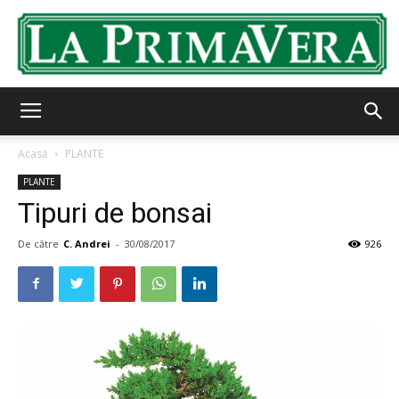
LaPrimavera.ro
Acasă
PLANTE
PLANTE
Tipuri de bonsai
De către
C. Andrei
-
30/08/2017
926