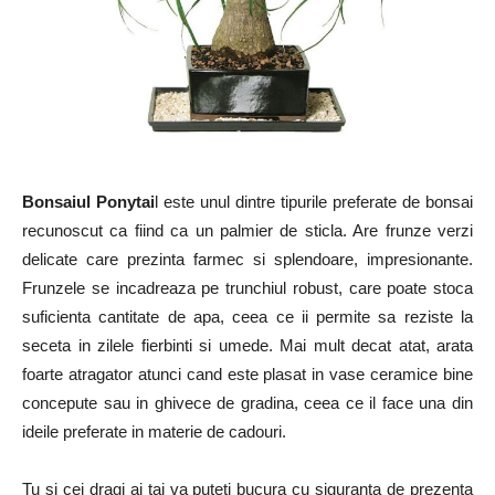
Bonsaiul Ponytai
l este unul dintre tipurile preferate de bonsai
recunoscut ca fiind ca un palmier de sticla. Are frunze verzi
delicate care prezinta farmec si splendoare, impresionante.
Frunzele se incadreaza pe trunchiul robust, care poate stoca
suficienta cantitate de apa, ceea ce ii permite sa reziste la
seceta in zilele fierbinti si umede. Mai mult decat atat, arata
foarte atragator atunci cand este plasat in vase ceramice bine
concepute sau in ghivece de gradina, ceea ce il face una din
ideile preferate in materie de cadouri.
Tu si cei dragi ai tai va puteti bucura cu siguranta de prezenta