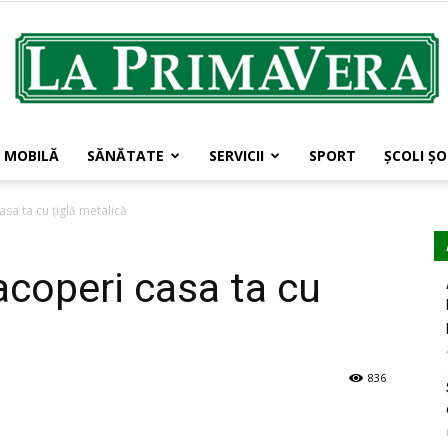
MOBILĂ
SĂNĂTATE
SERVICII
SPORT
ŞCOLI ŞO
LaPrimavera.ro
sa ta cu ţiglă metalică
acoperi casa ta cu
836