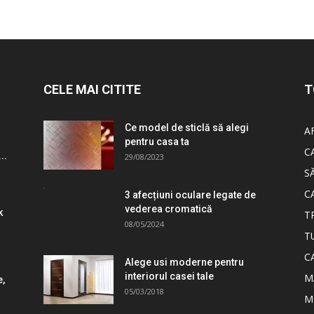
CELE MAI CITITE
T
Ce model de sticlă să alegi
A
pentru casa ta
C
..
29/08/2023
S
C
3 afecțiuni oculare legate de
vederea cromatică
k
T
08/05/2024
T
C
Alege usi moderne pentru
interiorul casei tale
M
e,
05/03/2018
M