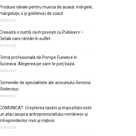
Produse ideale pentru munca de acasă: mărgele,
mărgeluţe, ii şi goblenuri de cusut
29/08/2025
Creează o nuntă ca în poveşti cu Publiserv –
Detalii care rămân în suflet
05/06/2025
Firmă profesională de Pompe Funebre în
Suceava: Alegerea pe care te poţi baza
29/05/2025
Domeniile de specialitate ale avocatului Simona
Stolerciuc
08/04/2025
COMUNICAT: Creșterea taxării și impozitării este
un atac asupra antreprenoriatului românesc și
întreprinderilor mici și mijlocii
06/01/2025