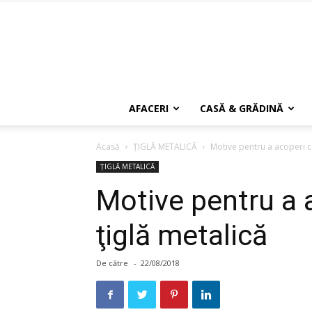
AFACERI
CASĂ & GRĂDINĂ
Acasă
ŢIGLĂ METALICĂ
Motive pentru a acoperi ca
ŢIGLĂ METALICĂ
Motive pentru a 
ţiglă metalică
De către
-
22/08/2018