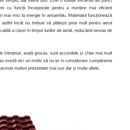
 simplu, dar foarte bun. Este o soluție eficientă din punct
i cu funcții încorporate pentru a menține mai eficient
ri mai mici la energie în ansamblu. Materialul funcționează
 astfel încât nu trebuie să plătești prea mult pentru aerul
a caldă a casei în timpul lunilor de iarnă, reducând nevoia de
e întreținut, arată grozav, sunt accesibile și chiar mai mult
 Nu există nici un motiv să nu iei în considerare cumpărarea
d aceste motive prezentate mai sus dar și multe altele.