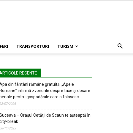
FERI
TRANSPORTURI
TURISM
ARTICOLE RECENTE
Apa din fântâni rămâne gratuită. „Apele
Române” infirmă zvonurile despre taxe și dosare
penale pentru gospodăriile care o folosesc
22/07/2026
Suceava – Oraşul Cetăţii de Scaun te aşteaptă în
city-break
06/11/2025