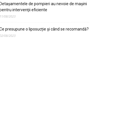
Detaşamentele de pompieri au nevoie de maşini
pentru intervenţii eficiente
11/08/2023
Ce presupune o liposucție și când se recomandă?
02/08/2023