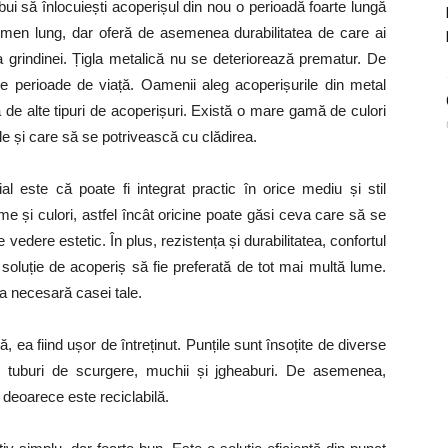
ui să înlocuiești acoperișul din nou o perioadă foarte lungă
rmen lung, dar oferă de asemenea durabilitatea de care ai
i a grindinei. Țigla metalică nu se deteriorează prematur. De
le perioade de viață. Oamenii aleg acoperișurile din metal
ă de alte tipuri de acoperișuri. Există o mare gamă de culori
ale și care să se potrivească cu clădirea.
al este că poate fi integrat practic în orice mediu și stil
rme și culori, astfel încât oricine poate găsi ceva care să se
vedere estetic. În plus, rezistența și durabilitatea, confortul
 soluție de acoperiș să fie preferată de tot mai multă lume.
a necesară casei tale.
, ea fiind ușor de întreținut. Punțile sunt însoțite de diverse
ne, tuburi de scurgere, muchii și jgheaburi. De asemenea,
 deoarece este reciclabilă.