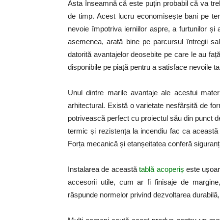
Asta înseamnă că este puțin probabil că va treb
de timp. Acest lucru economisește bani pe te
nevoie împotriva ierniilor aspre, a furtunilor ș
asemenea, arată bine pe parcursul întregii sa
datorită avantajelor deosebite pe care le au faț
disponibile pe piață pentru a satisface nevoile t
Unul dintre marile avantaje ale acestui materi
arhitectural. Există o varietate nesfârșită de fo
potrivească perfect cu proiectul său din punct de 
termic și rezistența la incendiu fac ca această
Forța mecanică și etanșeitatea conferă siguranț
Instalarea de această
tablă acoperiș
este ușoară
accesorii utile, cum ar fi finisaje de margi
răspunde normelor privind dezvoltarea durabilă,