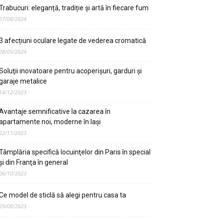
Trabucuri: eleganță, tradiție și artă în fiecare fum
27/08/2024
3 afecțiuni oculare legate de vederea cromatică
08/05/2024
Soluţii inovatoare pentru acoperişuri, garduri şi
garaje metalice
14/12/2023
Avantaje semnificative la cazarea în
apartamente noi, moderne în Iaşi
22/11/2023
Tâmplăria specifică locuinţelor din Paris în special
şi din Franţa în general
06/10/2023
Ce model de sticlă să alegi pentru casa ta
29/08/2023