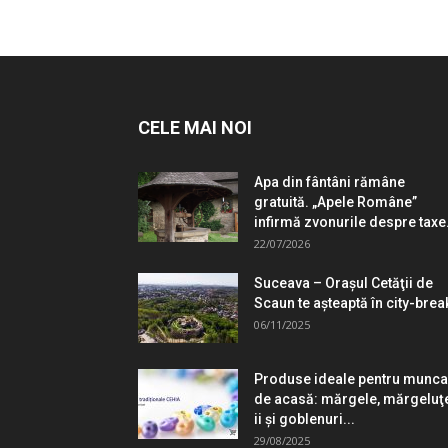
CELE MAI NOI
Apa din fântâni rămâne
gratuită. „Apele Române”
infirmă zvonurile despre taxe.
22/07/2026
Suceava – Oraşul Cetăţii de
Scaun te aşteaptă în city-brea
06/11/2025
Produse ideale pentru munca
de acasă: mărgele, mărgeluţ
ii şi goblenuri...
29/08/2025