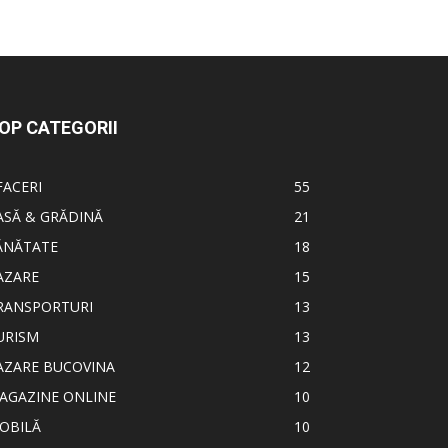
OP CATEGORII
FACERI
55
ASĂ & GRĂDINĂ
21
ĂNĂTATE
18
AZARE
15
RANSPORTURI
13
URISM
13
AZARE BUCOVINA
12
AGAZINE ONLINE
10
OBILĂ
10