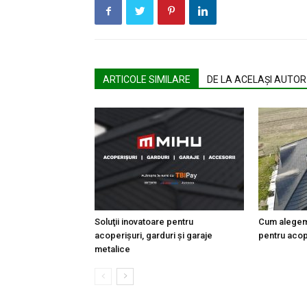
ARTICOLE SIMILARE
DE LA ACELAȘI AUTOR
Soluţii inovatoare pentru
Cum alegem 
acoperişuri, garduri şi garaje
pentru acop
metalice