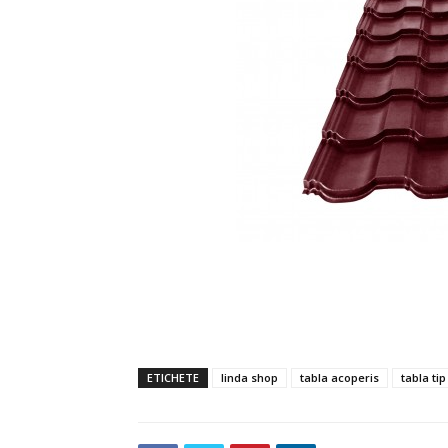
ETICHETE
linda shop
tabla acoperis
tabla tip