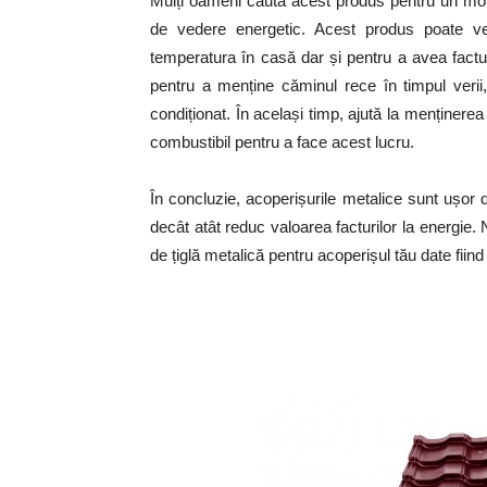
Mulți oameni caută acest produs pentru un motiv
de vedere energetic. Acest produs poate ven
temperatura în casă dar și pentru a avea factu
pentru a menține căminul rece în timpul verii,
condiționat. În același timp, ajută la menținere
combustibil pentru a face acest lucru.
În concluzie, acoperișurile metalice sunt ușor d
decât atât reduc valoarea facturilor la energie.
de țiglă metalică pentru acoperișul tău date fiin