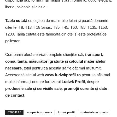
disponibilă sub forma mai multor stiluri: romanic, gotic, elegant,
iberic, balcanic și clasic.
Tabla cutată
este și ea de mai multe feluri și poartă denumiri
diferite: T8, T18, T18 Sinus, T35, T45, T60, T85, T135, T153,
T200. Tabla cutată este fabricată din oțel și este protejată de
poliester.
Compania oferă servicii complete clienților săi,
transport,
consultanță, măsurători gratuite și calculul materialelor
necesare
, totul pentru ca aceștia să fie cât mai mulțumiți.
Accesează site-ul web
www.ludwkprofil.ro
pentru a afla mai
multe informații despre furnizorul
Ludwk Profil
, despre
produsele sale și serviciile sale, promoții curente și date
de contact
.
ETICHETE
acoperis suceava
ludwk profil
materiale acoperis