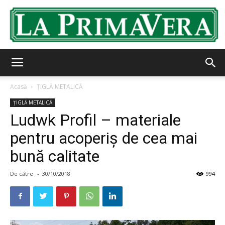
LaPrimavera.ro
Acasă
ŢIGLĂ METALICĂ
ŢIGLĂ METALICĂ
Ludwk Profil – materiale
pentru acoperiș de cea mai
bună calitate
De către
-
30/10/2018
994