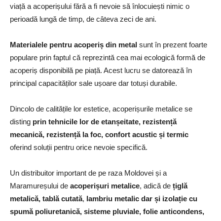
viață a acoperișului fără a fi nevoie să înlocuiești nimic o
perioadă lungă de timp, de câteva zeci de ani.
Materialele pentru acoperiș din metal
sunt în prezent foarte
populare prin faptul că reprezintă cea mai ecologică formă de
acoperiș disponibilă pe piață. Acest lucru se datorează în
principal capacităților sale ușoare dar totuși durabile.
Dincolo de calitățile lor estetice, acoperișurile metalice se
disting
prin tehnicile lor de etanșeitate, rezistență
mecanică, rezistență la foc, confort acustic și termic
oferind soluții pentru orice nevoie specifică.
Un distribuitor important de pe raza Moldovei și a
Maramureșului de
acoperișuri metalice
, adică de
țiglă
metalică, tablă cutată
,
lambriu metalic dar și izolație cu
spumă poliuretanică, sisteme pluviale, folie anticondens,