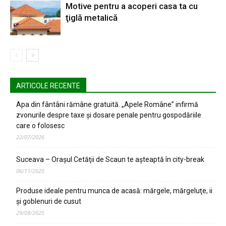
Motive pentru a acoperi casa ta cu
ţiglă metalică
ARTICOLE RECENTE
Apa din fântâni rămâne gratuită. „Apele Române” infirmă
zvonurile despre taxe și dosare penale pentru gospodăriile
care o folosesc
22/07/2026
Suceava – Oraşul Cetăţii de Scaun te aşteaptă în city-break
06/11/2025
Produse ideale pentru munca de acasă: mărgele, mărgeluţe, ii
şi goblenuri de cusut
29/08/2025