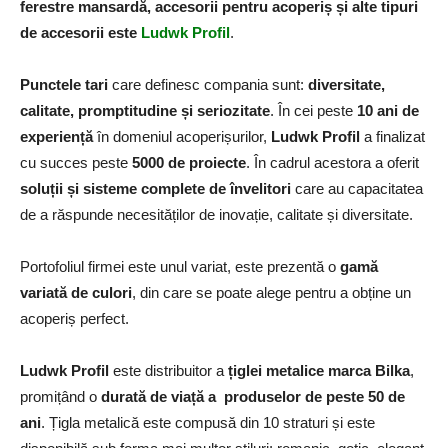
ferestre mansardă, accesorii pentru acoperiș și alte tipuri
de accesorii
este
Ludwk Profil
.
Punctele tari
care definesc compania sunt:
diversitate,
calitate, promptitudine și seriozitate
. În cei peste
10 ani de
experiență
în domeniul acoperișurilor,
Ludwk Profil
a finalizat
cu succes peste
5000 de proiecte
. În cadrul acestora a oferit
soluții și sisteme complete de învelitori
care au capacitatea
de a răspunde necesităților de inovație, calitate și diversitate.
Portofoliul firmei este unul variat, este prezentă o
gamă
variată de culori
, din care se poate alege pentru a obține un
acoperiș perfect.
Ludwk Profil
este distribuitor a
țiglei metalice marca Bilka
,
promițând o
durată de viață a produselor de peste 50 de
ani
. Țigla metalică este compusă din 10 straturi și este