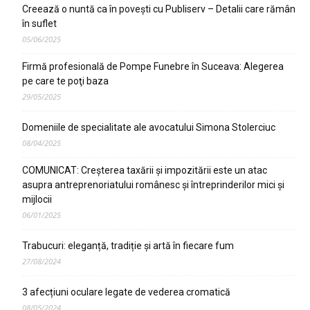
Creează o nuntă ca în poveşti cu Publiserv – Detalii care rămân
în suflet
05/06/2025
Firmă profesională de Pompe Funebre în Suceava: Alegerea
pe care te poţi baza
29/05/2025
Domeniile de specialitate ale avocatului Simona Stolerciuc
08/04/2025
COMUNICAT: Creșterea taxării și impozitării este un atac
asupra antreprenoriatului românesc și întreprinderilor mici și
mijlocii
06/01/2025
Trabucuri: eleganță, tradiție și artă în fiecare fum
27/08/2024
3 afecțiuni oculare legate de vederea cromatică
08/05/2024