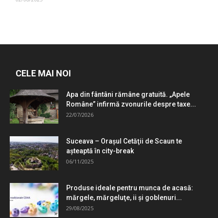
CELE MAI NOI
Apa din fântâni rămâne gratuită. „Apele
Române” infirmă zvonurile despre taxe...
22/07/2026
Suceava – Oraşul Cetăţii de Scaun te
aşteaptă în city-break
06/11/2025
Produse ideale pentru munca de acasă:
mărgele, mărgeluţe, ii şi goblenuri...
29/08/2025