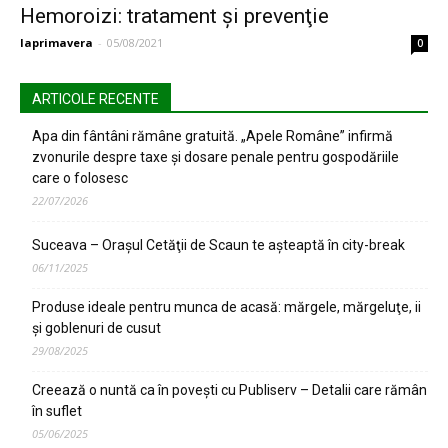
Hemoroizi: tratament și prevenţie
laprimavera
-
05/08/2021
0
ARTICOLE RECENTE
Apa din fântâni rămâne gratuită. „Apele Române” infirmă
zvonurile despre taxe și dosare penale pentru gospodăriile
care o folosesc
22/07/2026
Suceava – Oraşul Cetăţii de Scaun te aşteaptă în city-break
06/11/2025
Produse ideale pentru munca de acasă: mărgele, mărgeluţe, ii
şi goblenuri de cusut
29/08/2025
Creează o nuntă ca în poveşti cu Publiserv – Detalii care rămân
în suflet
05/06/2025