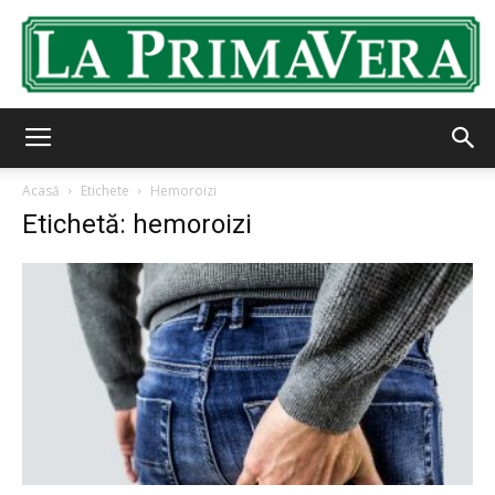
LaPrimavera.ro
Acasă
Etichete
Hemoroizi
Etichetă: hemoroizi