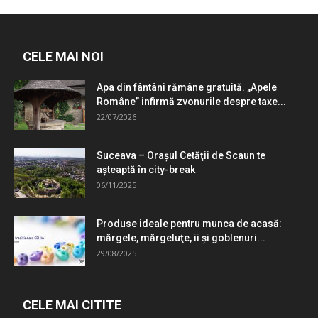
CELE MAI NOI
Apa din fântâni rămâne gratuită. „Apele
Române” infirmă zvonurile despre taxe...
22/07/2026
Suceava – Oraşul Cetăţii de Scaun te
aşteaptă în city-break
06/11/2025
Produse ideale pentru munca de acasă:
mărgele, mărgeluţe, ii şi goblenuri...
29/08/2025
CELE MAI CITITE