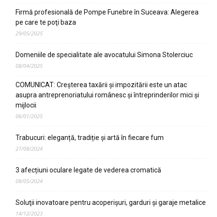
Firmă profesională de Pompe Funebre în Suceava: Alegerea
pe care te poţi baza
29/05/2025
Domeniile de specialitate ale avocatului Simona Stolerciuc
08/04/2025
COMUNICAT: Creșterea taxării și impozitării este un atac
asupra antreprenoriatului românesc și întreprinderilor mici și
mijlocii
06/01/2025
Trabucuri: eleganță, tradiție și artă în fiecare fum
27/08/2024
3 afecțiuni oculare legate de vederea cromatică
08/05/2024
Soluţii inovatoare pentru acoperişuri, garduri şi garaje metalice
14/12/2023