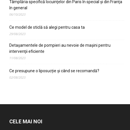
Tâmplăria specifică locuinţelor din Paris în special şi din Franţa
în general
06/10/2023
Ce model de sticlă să alegi pentru casa ta
29/08/2023
Detaşamentele de pompieri au nevoie de maşini pentru
intervenţii eficiente
11/08/2023
Ce presupune o liposucție și când se recomandă?
02/08/2023
CELE MAI NOI