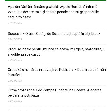
Apa din fântâni rămâne gratuită. „Apele Române” infirmă
zvonurile despre taxe și dosare penale pentru gospodăriile
care o folosesc
22/07/2026
Suceava – Oraşul Cetăţii de Scaun te aşteaptă în city-break
06/11/2025
Produse ideale pentru munca de acasă: mărgele, mărgeluţe, ii
şi goblenuri de cusut
29/08/2025
Creează o nuntă ca în poveşti cu Publiserv – Detalii care rămân
în suflet
05/06/2025
Firmă profesională de Pompe Funebre în Suceava: Alegerea
pe care te poţi baza
29/05/2025