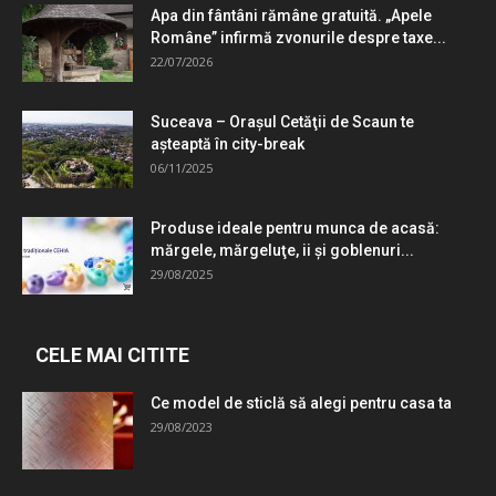
Apa din fântâni rămâne gratuită. „Apele
Române” infirmă zvonurile despre taxe...
22/07/2026
Suceava – Oraşul Cetăţii de Scaun te
aşteaptă în city-break
06/11/2025
Produse ideale pentru munca de acasă:
mărgele, mărgeluţe, ii şi goblenuri...
29/08/2025
CELE MAI CITITE
Ce model de sticlă să alegi pentru casa ta
29/08/2023