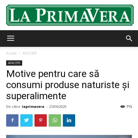
LaPrimavera.ro
Acasă
AFACERI
AFACERI
Motive pentru care să
consumi produse naturiste și
superalimente
De către
laprimavera
-
25/06/2020
715