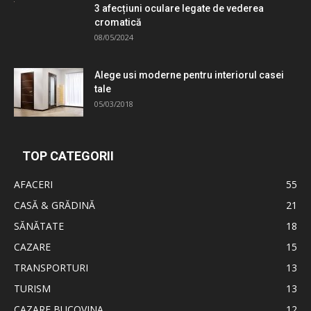
3 afecțiuni oculare legate de vederea
cromatică
08/05/2024
Alege usi moderne pentru interiorul casei
tale
05/03/2018
TOP CATEGORII
AFACERI
55
CASĂ & GRĂDINĂ
21
SĂNĂTATE
18
CAZARE
15
TRANSPORTURI
13
TURISM
13
CAZARE BUCOVINA
12