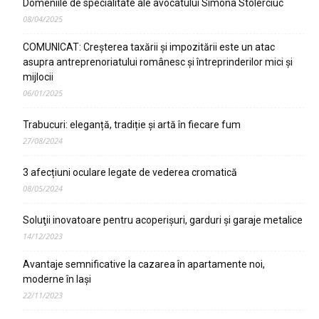
Domeniile de specialitate ale avocatului Simona Stolerciuc
08/04/2025
COMUNICAT: Creșterea taxării și impozitării este un atac
asupra antreprenoriatului românesc și întreprinderilor mici și
mijlocii
06/01/2025
Trabucuri: eleganță, tradiție și artă în fiecare fum
27/08/2024
3 afecțiuni oculare legate de vederea cromatică
08/05/2024
Soluţii inovatoare pentru acoperişuri, garduri şi garaje metalice
14/12/2023
Avantaje semnificative la cazarea în apartamente noi,
moderne în Iaşi
22/11/2023