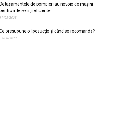
Detaşamentele de pompieri au nevoie de maşini
pentru intervenţii eficiente
11/08/2023
Ce presupune o liposucție și când se recomandă?
02/08/2023