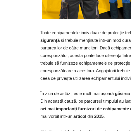
Toate echipamentele individuale de protecție tre
siguranță
și trebuie menținute într-un mod curat 
purtarea lor de către muncitori. Dacă echipament
corespunzător, acesta poate face diferența între a
trebuie să furnizeze echipamentele de protecție 
corespunzătoare a acestora. Angajatorii trebuie 
ceea ce privește utilizarea echipamentului indivi
În ziua de astăzi, este mult mai ușoară
găsirea
Din această cauză, pe parcursul timpului au lua
cei mai importanți furnizori de echipamente 
mai vorbit intr-un
articol
din
2015.