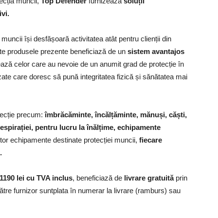
ecția muncii,
Top Defender
furnizează
soluții
vi.
ncii își desfășoară activitatea atât pentru clienții din
oate produsele prezente beneficiază de un
sistem avantajos
ză celor care au nevoie de un anumit grad de protecție în
zate care doresc să pună integritatea fizică și sănătatea mai
tecție precum:
îmbrăcăminte, încălțăminte, mănuși, căști,
espirației, pentru lucru la înălțime, echipamente
tor echipamente destinate protecției muncii,
fiecare
.
1190 lei cu TVA inclus
, beneficiază de
livrare gratuită
prin
către furnizor suntplata în numerar la livrare (ramburs) sau