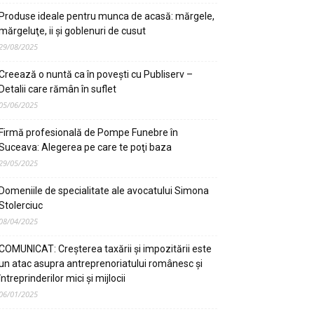
Produse ideale pentru munca de acasă: mărgele,
mărgeluţe, ii şi goblenuri de cusut
29/08/2025
Creează o nuntă ca în poveşti cu Publiserv –
Detalii care rămân în suflet
05/06/2025
Firmă profesională de Pompe Funebre în
Suceava: Alegerea pe care te poţi baza
29/05/2025
Domeniile de specialitate ale avocatului Simona
Stolerciuc
08/04/2025
COMUNICAT: Creșterea taxării și impozitării este
un atac asupra antreprenoriatului românesc și
întreprinderilor mici și mijlocii
06/01/2025