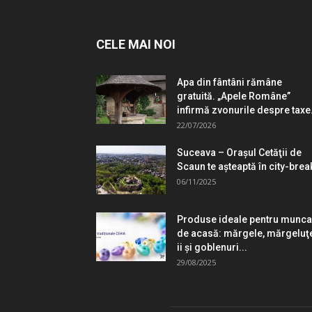
CELE MAI NOI
Apa din fântâni rămâne
gratuită. „Apele Române”
infirmă zvonurile despre taxe.
22/07/2026
Suceava – Oraşul Cetăţii de
Scaun te aşteaptă în city-brea
06/11/2025
Produse ideale pentru munca
de acasă: mărgele, mărgeluţ
ii şi goblenuri...
29/08/2025