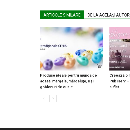
ARTICOLE SIMILARE
DE LA ACELAȘI AUTOR
Produse ideale pentru munca de
Creează o n
acasă: mărgele, mărgeluţe, ii şi
Publiserv – 
goblenuri de cusut
suflet