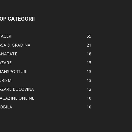
OP CATEGORII
FACERI
55
ASĂ & GRĂDINĂ
21
ĂNĂTATE
18
AZARE
15
RANSPORTURI
13
URISM
13
AZARE BUCOVINA
12
AGAZINE ONLINE
10
OBILĂ
10