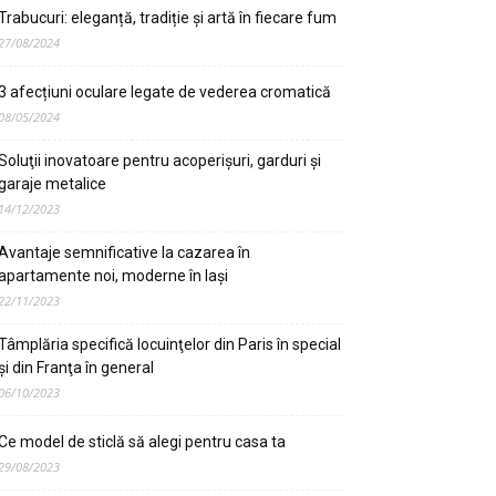
Trabucuri: eleganță, tradiție și artă în fiecare fum
27/08/2024
3 afecțiuni oculare legate de vederea cromatică
08/05/2024
Soluţii inovatoare pentru acoperişuri, garduri şi
garaje metalice
14/12/2023
Avantaje semnificative la cazarea în
apartamente noi, moderne în Iaşi
22/11/2023
Tâmplăria specifică locuinţelor din Paris în special
şi din Franţa în general
06/10/2023
Ce model de sticlă să alegi pentru casa ta
29/08/2023