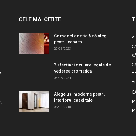
CELE MAI CITITE
T
Ce model de sticlă să alegi
A
pentru casa ta
C
..
29/08/2023
S
C
3 afecțiuni oculare legate de
vederea cromatică
k
T
08/05/2024
T
C
Alege usi moderne pentru
interiorul casei tale
M
e,
05/03/2018
M