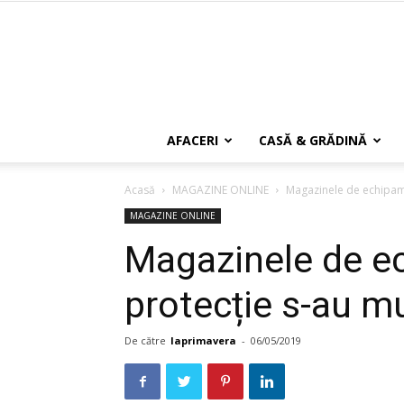
AFACERI
CASĂ & GRĂDINĂ
Acasă
MAGAZINE ONLINE
Magazinele de echipame
MAGAZINE ONLINE
Magazinele de e
protecție s-au mu
De către
laprimavera
-
06/05/2019