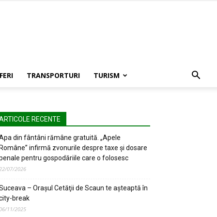
FERI
TRANSPORTURI
TURISM
ARTICOLE RECENTE
Apa din fântâni rămâne gratuită. „Apele
Române” infirmă zvonurile despre taxe și dosare
penale pentru gospodăriile care o folosesc
22/07/2026
Suceava – Oraşul Cetăţii de Scaun te aşteaptă în
city-break
06/11/2025