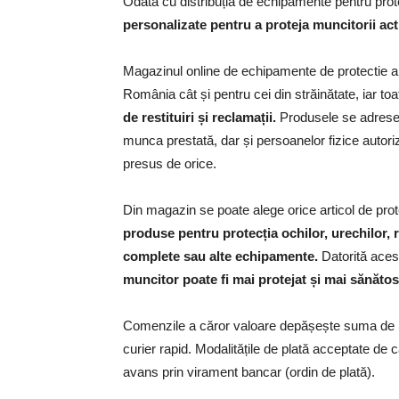
Odată cu distribuția de echipamente pentru prot
personalizate pentru a proteja muncitorii acti
Magazinul online de echipamente de protectie a mu
România cât și pentru cei din străinătate, iar t
de restituiri și reclamații.
Produsele se adresea
munca prestată, dar și persoanelor fizice autori
presus de orice.
Din magazin se poate alege orice articol de pro
produse pentru protecția ochilor, urechilor, r
complete sau alte echipamente.
Datorită aces
muncitor poate fi mai protejat și mai sănătos
Comenzile a căror valoare depășește suma de
curier rapid. Modalitățile de plată acceptate de 
avans prin virament bancar (ordin de plată).