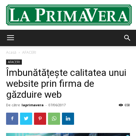
LaPrimavera.ro
Acasă
AFACERI
AFACERI
Îmbunătățește calitatea unui
website prin firma de
găzduire web
De către
laprimavera
-
07/06/2017
658