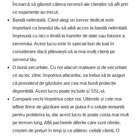
Încearcă să găsești câteva recenzii ale clienților să afli prin
ce experiențe au trecut.
Bandă nelimitată. Când alegi un server dedicat este
important ca brandul tău să aibă acces la bandă nelimitată
împreună cu nici o limită la transfer de date sau folosire a
serverului. Acest lucru este în special bun de luat în
considerare dacă plănuiești să ai mai mulți clienți pe
serverul tău.
O bună securitate. Cu noi atacuri malware și de securitate
ce au loc zilnic împotriva afacerilor, va trebui să te asiguri
că providerul de găzduire are cea mai bună protecție
disponibilă. Acest lucru poate include și SSL-ul.
Companii vechi împotriva celor noi. Ultimele și cele mai
ieftine firme de găzduire web ar putea fi o soluție tentantă
pentru problema ta, dar acest lucru te poate costa mai mult
pe termen lung. Află pachetele diferite care sunt oferite,
creșteri de prețuri în timp și ce plătesc ceilalți clienți. O