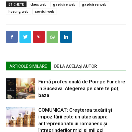
ETICHETE
claus web
gazduire web
gazduirea web
hosting web
servicii web
ARTICOLE SIMILARE
DE LA ACELAȘI AUTOR
Firmă profesională de Pompe Funebre
în Suceava: Alegerea pe care te poţi
baza
COMUNICAT: Creșterea taxării și
impozitării este un atac asupra
antreprenoriatului românesc și
întreprinderilor mici și mijlocii