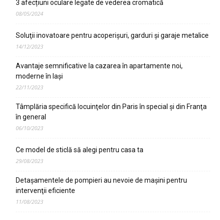
3 afecțiuni oculare legate de vederea cromatică
08/05/2024
Soluţii inovatoare pentru acoperişuri, garduri şi garaje metalice
14/12/2023
Avantaje semnificative la cazarea în apartamente noi,
moderne în Iaşi
22/11/2023
Tâmplăria specifică locuinţelor din Paris în special şi din Franţa
în general
06/10/2023
Ce model de sticlă să alegi pentru casa ta
29/08/2023
Detaşamentele de pompieri au nevoie de maşini pentru
intervenţii eficiente
11/08/2023