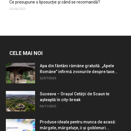
Ce presupune o liposucție și când se recomandă?
02/08/2023
CELE MAI NOI
Apa din fântâni rămâne gratuită. „Apele
Române” infirmă zvonurile despre taxe...
22/07/2026
Suceava – Oraşul Cetăţii de Scaun te
aşteaptă în city-break
06/11/2025
Produse ideale pentru munca de acasă:
mărgele, mărgeluţe, ii şi goblenuri...