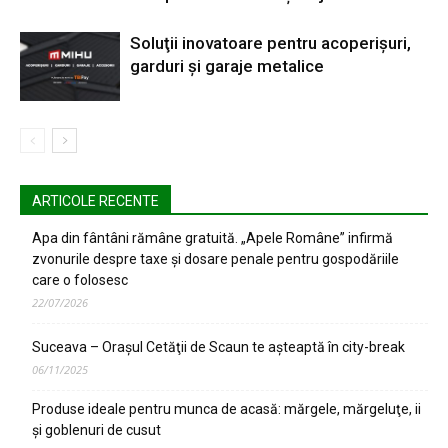
Soluţii inovatoare pentru acoperişuri,
garduri şi garaje metalice
ARTICOLE RECENTE
Apa din fântâni rămâne gratuită. „Apele Române” infirmă
zvonurile despre taxe și dosare penale pentru gospodăriile
care o folosesc
22/07/2026
Suceava – Oraşul Cetăţii de Scaun te aşteaptă în city-break
06/11/2025
Produse ideale pentru munca de acasă: mărgele, mărgeluţe, ii
şi goblenuri de cusut