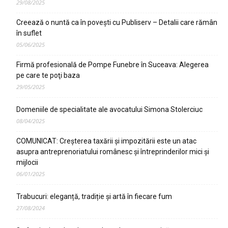
29/08/2025
Creează o nuntă ca în poveşti cu Publiserv – Detalii care rămân
în suflet
05/06/2025
Firmă profesională de Pompe Funebre în Suceava: Alegerea
pe care te poţi baza
29/05/2025
Domeniile de specialitate ale avocatului Simona Stolerciuc
08/04/2025
COMUNICAT: Creșterea taxării și impozitării este un atac
asupra antreprenoriatului românesc și întreprinderilor mici și
mijlocii
06/01/2025
Trabucuri: eleganță, tradiție și artă în fiecare fum
27/08/2024