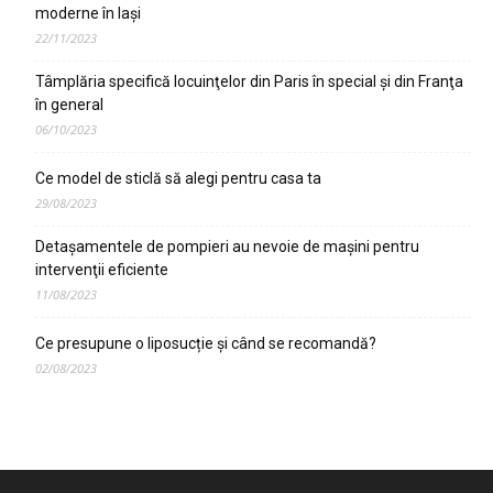
moderne în Iaşi
22/11/2023
Tâmplăria specifică locuinţelor din Paris în special şi din Franţa
în general
06/10/2023
Ce model de sticlă să alegi pentru casa ta
29/08/2023
Detaşamentele de pompieri au nevoie de maşini pentru
intervenţii eficiente
11/08/2023
Ce presupune o liposucție și când se recomandă?
02/08/2023