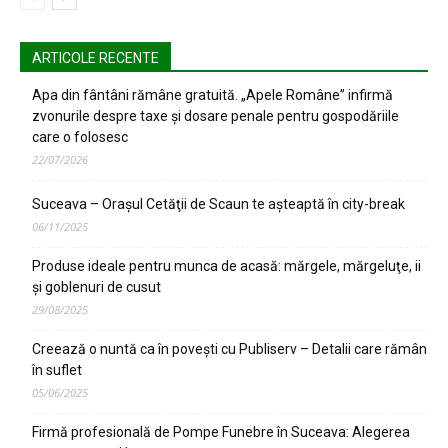
ARTICOLE RECENTE
Apa din fântâni rămâne gratuită. „Apele Române” infirmă
zvonurile despre taxe și dosare penale pentru gospodăriile
care o folosesc
22/07/2026
Suceava – Oraşul Cetăţii de Scaun te aşteaptă în city-break
06/11/2025
Produse ideale pentru munca de acasă: mărgele, mărgeluţe, ii
şi goblenuri de cusut
29/08/2025
Creează o nuntă ca în poveşti cu Publiserv – Detalii care rămân
în suflet
05/06/2025
Firmă profesională de Pompe Funebre în Suceava: Alegerea