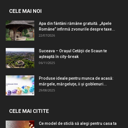
CELE MAI NOI
Apa din fântâni rămâne gratuită. „Apele
Române” infirmă zvonurile despre taxe...
22/07/2026
Suceava – Oraşul Cetăţii de Scaun te
aşteaptă în city-break
06/11/2025
Produse ideale pentru munca de acasă:
mărgele, mărgeluţe, ii şi goblenuri...
29/08/2025
CELE MAI CITITE
Ce model de sticlă să alegi pentru casa ta