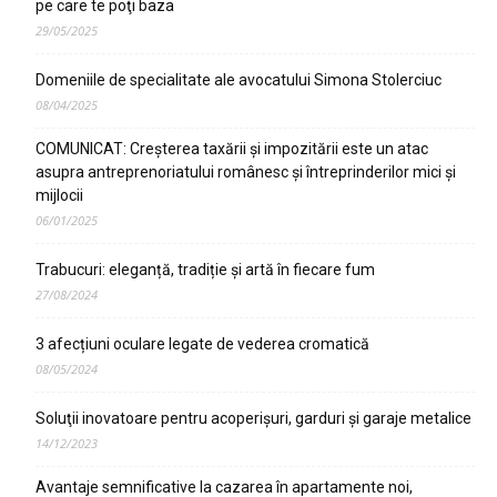
pe care te poţi baza
29/05/2025
Domeniile de specialitate ale avocatului Simona Stolerciuc
08/04/2025
COMUNICAT: Creșterea taxării și impozitării este un atac
asupra antreprenoriatului românesc și întreprinderilor mici și
mijlocii
06/01/2025
Trabucuri: eleganță, tradiție și artă în fiecare fum
27/08/2024
3 afecțiuni oculare legate de vederea cromatică
08/05/2024
Soluţii inovatoare pentru acoperişuri, garduri şi garaje metalice
14/12/2023
Avantaje semnificative la cazarea în apartamente noi,