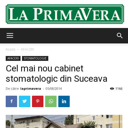
LaPrimavera.ro
Acasă
AFACERI
AFACERI
STOMATOLOGIE
Cel mai nou cabinet
stomatologic din Suceava
De către
laprimavera
-
05/08/2014
1166