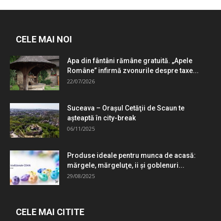
CELE MAI NOI
Apa din fântâni rămâne gratuită. „Apele
Române” infirmă zvonurile despre taxe...
22/07/2026
Suceava – Oraşul Cetăţii de Scaun te
aşteaptă în city-break
06/11/2025
Produse ideale pentru munca de acasă:
mărgele, mărgeluţe, ii şi goblenuri...
29/08/2025
CELE MAI CITITE