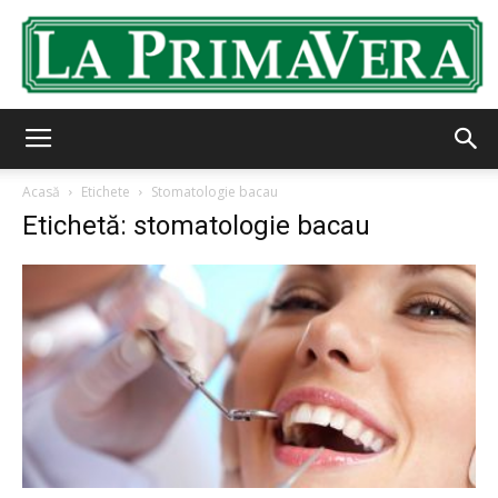
LaPrimavera.ro
Acasă
Etichete
Stomatologie bacau
Etichetă: stomatologie bacau