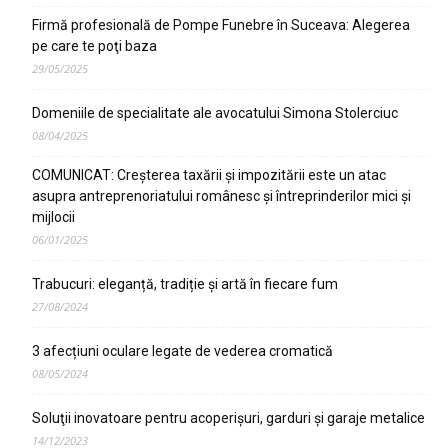
Firmă profesională de Pompe Funebre în Suceava: Alegerea
pe care te poţi baza
29/05/2025
Domeniile de specialitate ale avocatului Simona Stolerciuc
08/04/2025
COMUNICAT: Creșterea taxării și impozitării este un atac
asupra antreprenoriatului românesc și întreprinderilor mici și
mijlocii
06/01/2025
Trabucuri: eleganță, tradiție și artă în fiecare fum
27/08/2024
3 afecțiuni oculare legate de vederea cromatică
08/05/2024
Soluţii inovatoare pentru acoperişuri, garduri şi garaje metalice
14/12/2023