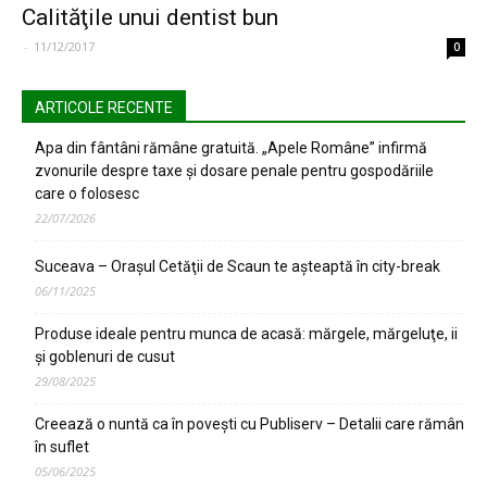
Calităţile unui dentist bun
-
11/12/2017
0
ARTICOLE RECENTE
Apa din fântâni rămâne gratuită. „Apele Române” infirmă
zvonurile despre taxe și dosare penale pentru gospodăriile
care o folosesc
22/07/2026
Suceava – Oraşul Cetăţii de Scaun te aşteaptă în city-break
06/11/2025
Produse ideale pentru munca de acasă: mărgele, mărgeluţe, ii
şi goblenuri de cusut
29/08/2025
Creează o nuntă ca în poveşti cu Publiserv – Detalii care rămân
în suflet
05/06/2025