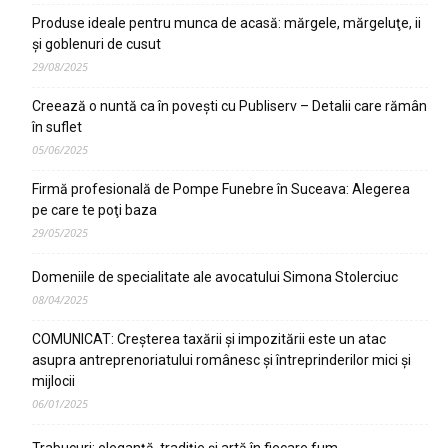
Produse ideale pentru munca de acasă: mărgele, mărgeluţe, ii
şi goblenuri de cusut
29/08/2025
Creează o nuntă ca în poveşti cu Publiserv – Detalii care rămân
în suflet
05/06/2025
Firmă profesională de Pompe Funebre în Suceava: Alegerea
pe care te poţi baza
29/05/2025
Domeniile de specialitate ale avocatului Simona Stolerciuc
08/04/2025
COMUNICAT: Creșterea taxării și impozitării este un atac
asupra antreprenoriatului românesc și întreprinderilor mici și
mijlocii
06/01/2025