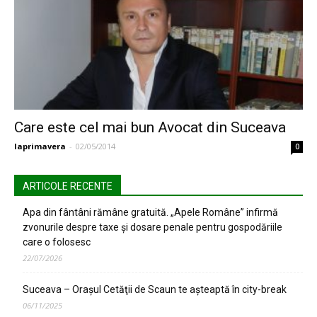
Care este cel mai bun Avocat din Suceava
laprimavera
-
02/05/2014
0
ARTICOLE RECENTE
Apa din fântâni rămâne gratuită. „Apele Române” infirmă
zvonurile despre taxe și dosare penale pentru gospodăriile
care o folosesc
22/07/2026
Suceava – Oraşul Cetăţii de Scaun te aşteaptă în city-break
06/11/2025