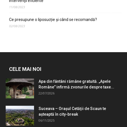
intervenţii eficiente
11/08/2023
Ce presupune o liposucție și când se recomandă?
02/08/2023
CELE MAI NOI
Apa din fântâni rămâne gratuită. „Apele
Române” infirmă zvonurile despre taxe...
22/07/2026
Suceava – Oraşul Cetăţii de Scaun te
aşteaptă în city-break
06/11/2025