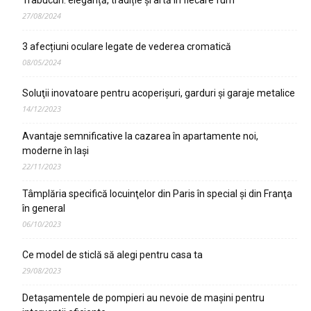
Trabucuri: eleganță, tradiție și artă în fiecare fum
27/08/2024
3 afecțiuni oculare legate de vederea cromatică
08/05/2024
Soluţii inovatoare pentru acoperişuri, garduri şi garaje metalice
14/12/2023
Avantaje semnificative la cazarea în apartamente noi,
moderne în Iaşi
22/11/2023
Tâmplăria specifică locuinţelor din Paris în special şi din Franţa
în general
06/10/2023
Ce model de sticlă să alegi pentru casa ta
29/08/2023
Detaşamentele de pompieri au nevoie de maşini pentru