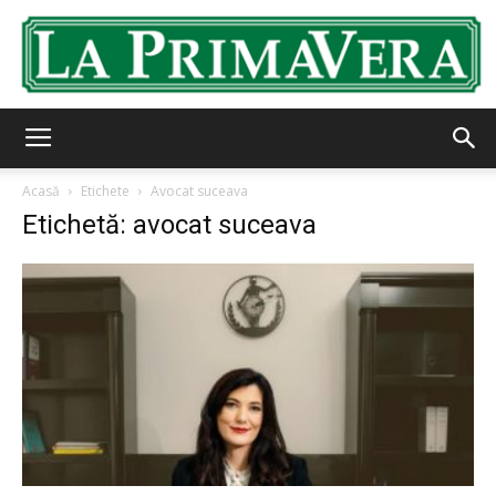
LaPrimavera.ro
Acasă
Etichete
Avocat suceava
Etichetă: avocat suceava